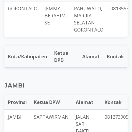
GORONTALO
JEMMY
PAHUWATO,
08135557
BERAHIM,
MARIKA
SE.
SELATAN
GORONTALO
Ketua
Kota/Kabupaten
Alamat
Kontak
DPD
JAMBI
Provinsi
Ketua DPW
Alamat
Kontak
JAMBI
SAPTAWIRMAN
JALAN
0812739050
SARI
BAKTI