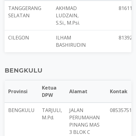
TANGGERANG
AKHMAD
816111
SELATAN
LUDZAIN,
S.Si., M.Psi.
CILEGON
ILHAM
813923
BASHIRUDIN
BENGKULU
Ketua
Provinsi
Alamat
Kontak
DPW
BENGKULU
TARJULI,
JALAN
085357516
M.Pd.
PERUMAHAN
PINANG MAS
3 BLOK C