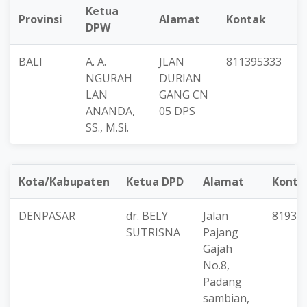
Ketua
Provinsi
Alamat
Kontak
DPW
BALI
A. A.
JLAN
811395333
NGURAH
DURIAN
LAN
GANG CN
ANANDA,
05 DPS
SS., M.Si.
Kota/Kabupaten
Ketua DPD
Alamat
Konta
DENPASAR
dr. BELY
Jalan
81933
SUTRISNA
Pajang
Gajah
No.8,
Padang
sambian,