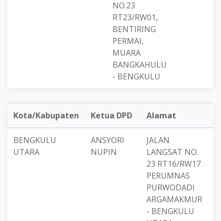
NO.23
RT23/RW01,
BENTIRING
PERMAI,
MUARA
BANGKAHULU
- BENGKULU
Kota/Kabupaten
Ketua DPD
Alamat
K
BENGKULU
ANSYORI
JALAN
8
UTARA
NUPIN
LANGSAT NO.
23 RT16/RW17
PERUMNAS
PURWODADI
ARGAMAKMUR
- BENGKULU