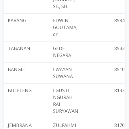
SE., SH.
KARANG
EDWIN
85846
GOUTAMA,
dr
TABANAN
GEDE
85339
NEGARA
BANGLI
I WAYAN
85101
SUWANA
BULELENG
I GUSTI
81337
NGURAH
RAI
SURYAWAN
JEMBRANA
ZULFAHMI
81700