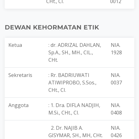
CHt., CI.
0012
DEWAN KEHORMATAN ETIK
Ketua
: dr. ADRIZAL DAHLAN,
NIA.
Sp.A., SH., MH., CIL.,
1928
CHt.
Sekretaris
: Rr. BADRIUWATI
NIA.
ATIWIPROBO, S.Sos.,
0037
CHt., CI.
Anggota
: 1. Dra. DIFLA NADJIH,
NIA.
M.Si., CHt., CI.
0408
2. Dr. NAJIB A.
NIA.
GISYMAR, SH., MH, CHt.
0426