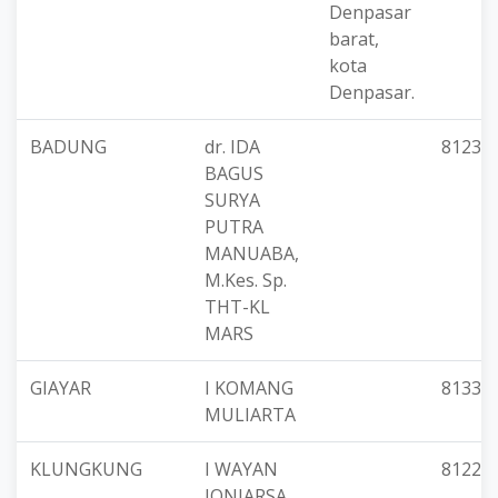
Denpasar
barat,
kota
Denpasar.
BADUNG
dr. IDA
81238
BAGUS
SURYA
PUTRA
MANUABA,
M.Kes. Sp.
THT-KL
MARS
GIAYAR
I KOMANG
81338
MULIARTA
KLUNGKUNG
I WAYAN
81222
JONIARSA,