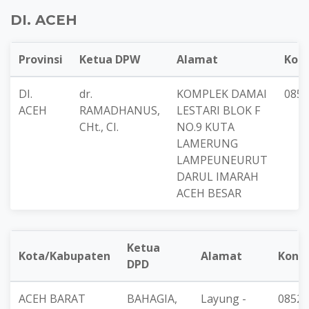
DI. ACEH
Provinsi
Ketua DPW
Alamat
Kon
DI.
dr.
KOMPLEK DAMAI
0852
ACEH
RAMADHANUS,
LESTARI BLOK F
CHt., CI.
NO.9 KUTA
LAMERUNG
LAMPEUNEURUT
DARUL IMARAH
ACEH BESAR
Ketua
Kota/Kabupaten
Alamat
Kont
DPD
ACEH BARAT
BAHAGIA,
Layung -
08527