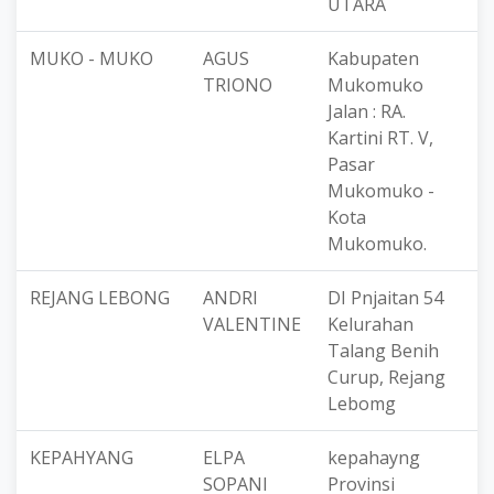
UTARA
MUKO - MUKO
AGUS
Kabupaten
0
TRIONO
Mukomuko
1
Jalan : RA.
Kartini RT. V,
Pasar
Mukomuko -
Kota
Mukomuko.
REJANG LEBONG
ANDRI
DI Pnjaitan 54
8
VALENTINE
Kelurahan
Talang Benih
Curup, Rejang
Lebomg
KEPAHYANG
ELPA
kepahayng
8
SOPANI
Provinsi