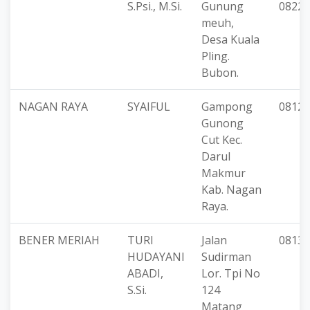
S.Psi., M.Si.
Gunung
08223
meuh,
Desa Kuala
Pling.
Bubon.
NAGAN RAYA
SYAIFUL
Gampong
08121
Gunong
Cut Kec.
Darul
Makmur
Kab. Nagan
Raya.
BENER MERIAH
TURI
Jalan
08139
HUDAYANI
Sudirman
ABADI,
Lor. Tpi No
S.Si.
124
Matang