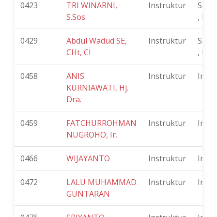
0423
TRI WINARNI,
Instruktur
SUK
S.Sos
, Ind
0429
Abdul Wadud SE,
Instruktur
Slem
CHt, CI
, Ind
0458
ANIS
Instruktur
Indo
KURNIAWATI, Hj.
Dra.
0459
FATCHURROHMAN
Instruktur
Indo
NUGROHO, Ir.
0466
WIJAYANTO
Instruktur
Indo
0472
LALU MUHAMMAD
Instruktur
Indo
GUNTARAN